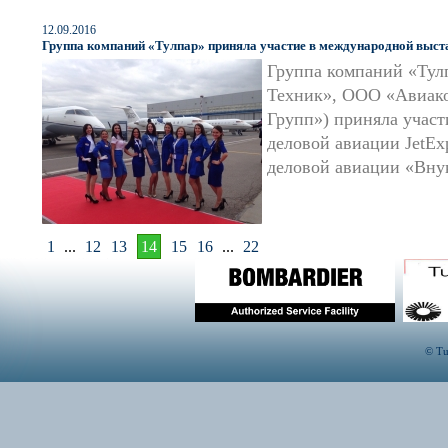
12.09.2016
Группа компаний «Тулпар» приняла участие в международной выста
Группа компаний «Тул
Техник», ООО «Авиако
Групп») приняла участ
деловой авиации JetExp
деловой авиации «Вну
1
...
12
13
14
15
16
...
22
© Tu