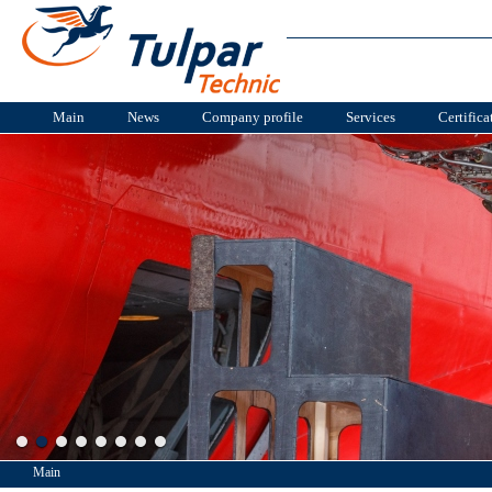
Main
News
Company profile
Services
Certifica
Main