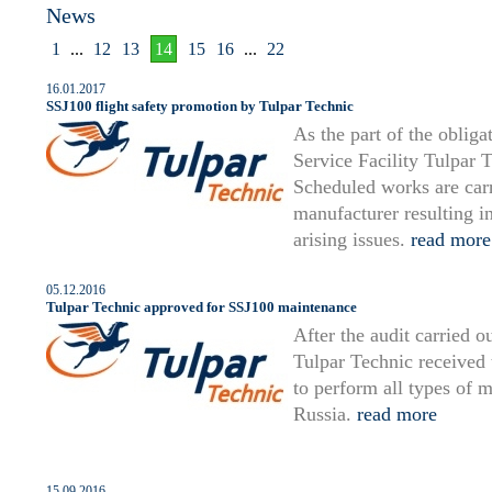
News
1
...
12
13
14
15
16
...
22
16.01.2017
SSJ100 flight safety promotion by Tulpar Technic
As the part of the oblig
Service Facility Tulpar 
Scheduled works are carri
manufacturer resulting i
arising issues.
read more
05.12.2016
Tulpar Technic approved for SSJ100 maintenance
After the audit carried 
Tulpar Technic received t
to perform all types of
Russia.
read more
15.09.2016